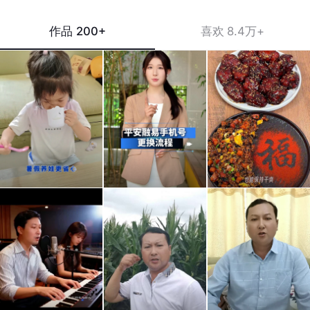
作品
200+
喜欢
8.4万+
家里
换了
这炒
有3
新手
饭也
岁
机
太绝