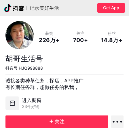
Get App
记录美好生活
获赞
关注
粉丝
226万+
700+
14.8万+
胡哥生活号
抖音号
HJQ998888
诚接各类种草任务，探店，APP推广

有长期任务群，想做任务的私我，
进入橱窗
33件好物
关注