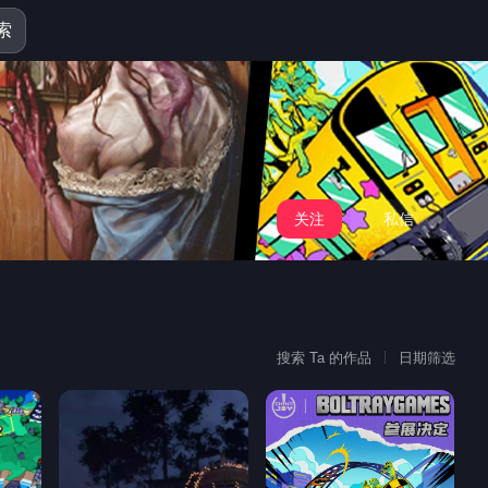
索
关注
私信
搜索 Ta 的作品
日期筛选