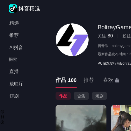
精选
BoltrayGam
推荐
80
关注
粉丝
抖音号：
boltraygam
AI抖音
最新作品发布时间：
探索
PC游戏发行商Boltr
直播
作品
100
推荐
喜欢
放映厅
短剧
作品
合集
短剧