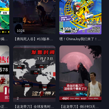
1024
5
卡揭
【勇闯死人谷】#13版本更
嘿！ChinaJoy我们来了！。
 嘿！
新：战斗与感染机制改进&
Boltray Games 亮相 2026
站！
新招募角色 Hello！幸存者
ChinaJoy！我们上海见！
好好休
们，《勇闯死人谷：暗黑之
各位玩家大家好！很高兴正
道公司
日》抢先体验更新#13，已
式向大家宣布： 由我们代理
车一起
于北京时间7月28号上线。
的《勇闯死人谷：暗黑之
#电
本次更新将带来：坎迪，伊
日》《电车炫客》《这龙带
跑酷游
娃，泰勒等可招募角色~ 之
刀》《蒸汽世界》《虚空潜
前呼声很高的伊娃，这次在
者：逃出深渊》 将集体登陆
自来水厂等待你们过来带她
2026 ChinaJoy！ 欢迎各位
离开！ 战斗与感染机制也进
玩家莅临现场，线下交流、
行了优化，希望能够给大家
试玩体验！ 📌展会信息 📅
2
924
带来更好的游玩体验！ #生
7 月 31 日 — 8 月 3 日 📍
价正式
【这龙带刀】全球发售时间
【这龙带刀】倒计时3天！
存策略 #勇闯死人谷暗黑之
上海新国际博览中心 🏢 N1