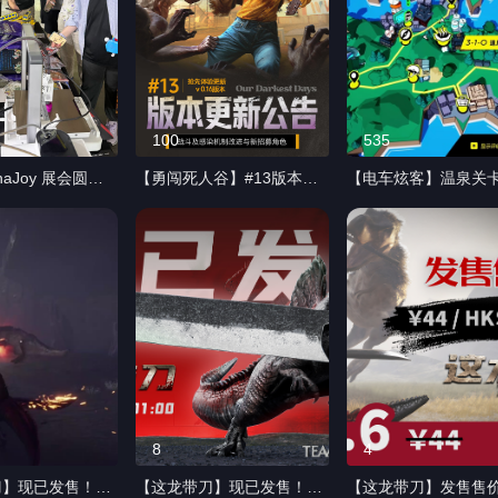
100
535
naJoy 展会圆满
【勇闯死人谷】#13版本更
【电车炫客】温泉关
现场满满的人气，
新。Hello！幸存者们 《勇
晓，邂逅伙伴与故事！
到玩家们的超高热
闯死人谷：暗黑之日》抢先
叮叮叮~电车到站温泉
次参展带来的《电车
体验更新 #13，已于北京时
一直驾驶电车也需要
勇闯死人谷暗黑之
间 7 月 28 日正式上线。 本
息，才能继续跟未来
龙带刀》《虚空潜
次更新新增可招募角色：坎
对抗！ 快跟伙伴们下
深渊》《蒸汽世
迪、伊娃、泰勒。 坎迪会在
泡温泉休闲聊聊天啵~ 
们在现场也收到了
公共区域唱歌使避难所全体
车炫客 #竞速游戏 #
的反馈说我们游戏
成员提高士气！ 备受大家期
戏 #游戏推荐
疯狂！ 【炫！我
待的伊娃也正在水处理厂等
！】【如果你是
候，快去找到她，带她一同
】 关注我们！还
逃离沃尔顿市！ 同时我们对
8
4
趣的游戏即将到
战斗系统与感染机制进行全
刀】现已发售！叼
【这龙带刀】现已发售！叼
【这龙带刀】发售售
所有前来展台体验
面优化，力求为各位带来更