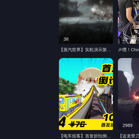
38
23
【蒸汽世界】实机演示第6
🎉嘿！Chi
弹|直面BOSS，探索未知区
收官啦。
域 嘿！实机演示第6弹来
真切感受
啦！！实机处决动作以及
情🔥 本
BOSS战🚧 游戏画面与核心
炫客》《
玩法仍在持续打磨优化中~
日》《这
本期实机展示处决动作，
者：逃出
BOSS战两大核心内容。 游
界》！ 我
戏即将于8月18号上线，敬
许多玩家
请期待！ #蒸汽世界 #游戏
很有意思很
推荐 #实机演示 #类魂
疯狂的炫
龙，也好！
2
2989
有更多有
【电车炫客】首发折扣倒计
【这龙带
来！ 感谢