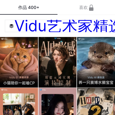
作品
400+
喜欢
Vidu艺术家精
Vidu
100
就是
S1｜
组AI
这个