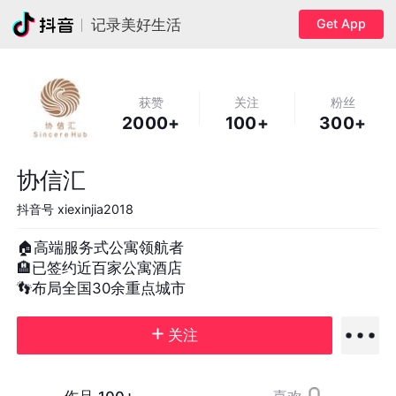
Get App
记录美好生活
获赞
关注
粉丝
2000+
100+
300+
协信汇
抖音号
xiexinjia2018
🏠高端服务式公寓领航者

🏨已签约近百家公寓酒店

👣布局全国30余重点城市
关注