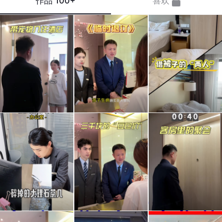
作品
100+
喜欢
酒店
规则
借被
禁宠
是冷
子
不是
的，
的“两
不近
但人
人” #