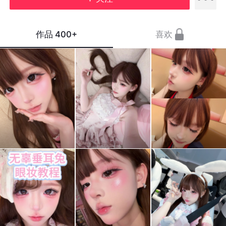
作品
400+
喜欢
你的
小事
新睫
壞、
你随
毛….