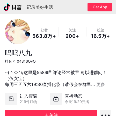
Get App
记录美好生活
获赞
关注
粉丝
563.8万+
200+
16.5万+
呜呜八九
抖音号
04316OvO
~(＾◇^)/这里是5589喵 评论经常被吞 可以进群问！
（仅女宝）

每周三四五六19:30直播化妆（请假会在群里... 
更多
进入橱窗
直播动态
219件好物
今天19:20开播
关注