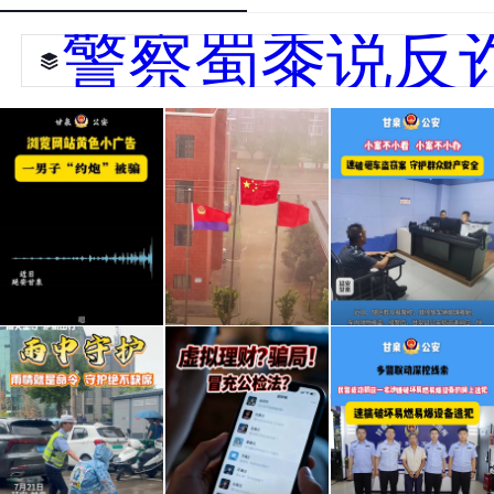
警察蜀黍说反
男子
风雨
速破
点小
里的
砸车