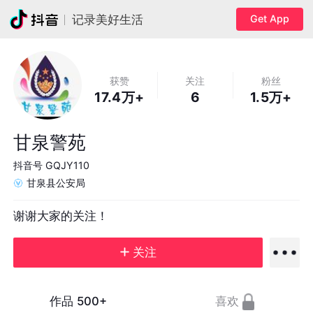
Get App
记录美好生活
获赞
关注
粉丝
17.4万+
6
1.5万+
甘泉警苑
抖音号
GQJY110
甘泉县公安局
谢谢大家的关注！
关注
作品
500+
喜欢