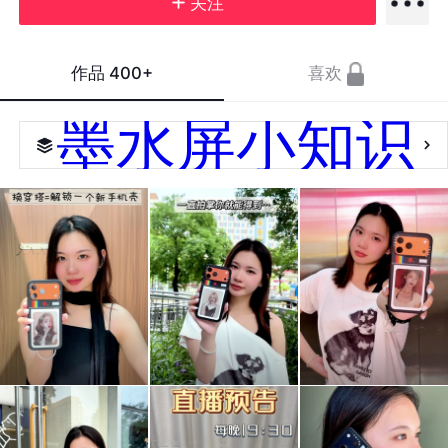
关注
作品
400+
喜欢
墨水屏小知识
每换
听
电梯