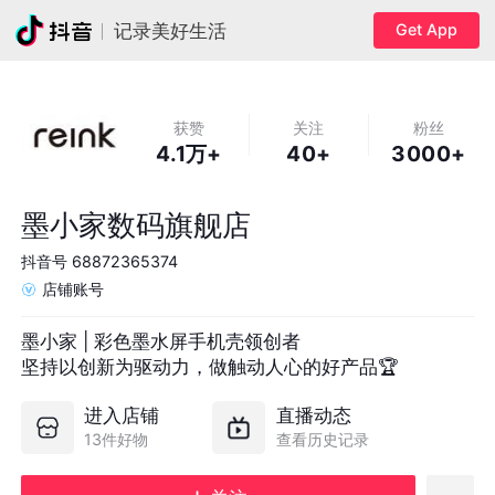
Get App
记录美好生活
获赞
关注
粉丝
4.1万+
40+
3000+
墨小家数码旗舰店
抖音号
68872365374
店铺账号
墨小家 | 彩色墨水屏手机壳领创者

坚持以创新为驱动力，做触动人心的好产品🏆
进入店铺
直播动态
13件好物
查看历史记录