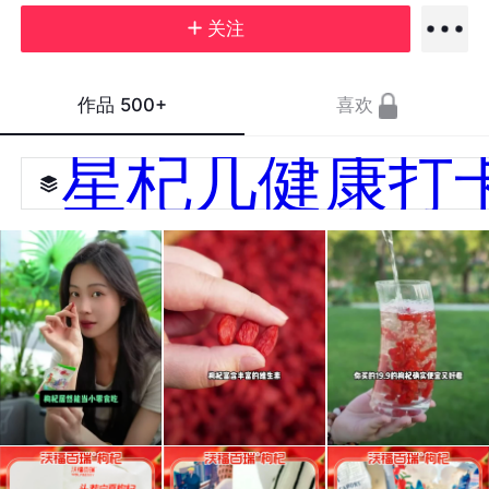
关注
作品
500+
喜欢
星杞几健康打
给长
盛夏
真的