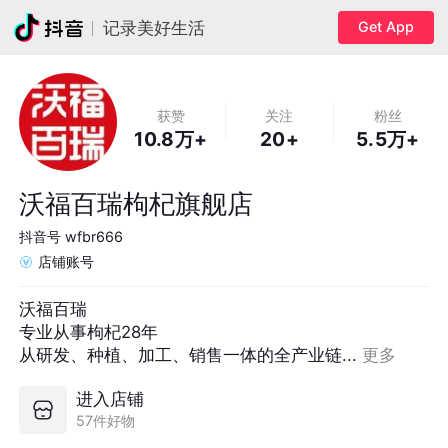
Get App
记录美好生活
获赞
关注
粉丝
10.8万+
20+
5.5万+
沃福百瑞枸杞旗舰店
抖音号
wfbr666
店铺账号
沃福百瑞

专业从事枸杞28年

从研发、种植、加工、销售一体的全产业链... 
更多
进入店铺
57件好物