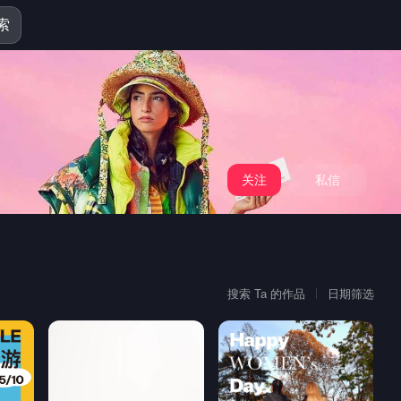
索
关注
私信
搜索 Ta 的作品
日期筛选