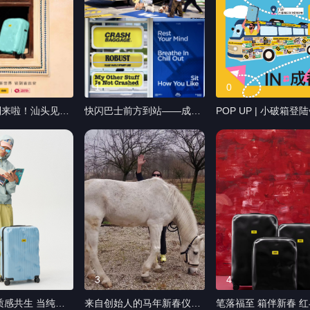
1
0
利来啦！汕头见。
快闪巴士前方到站——成都
POP UP | 小破箱登
箱，自带风霜痕
站。“HANDLE WITHOUT
都。快来跟小破箱一
锁，守护旅途安
CARE” 车身满载着象征无畏
起“撞”进成都!开启春
老厝斑驳的墙，箱
的贴纸。 在这里，“小心轻
~ 成都的春天，是泡
痕迹，破损美学遇
放”不再是旅行的准则，而是
里的慢，是缀在枝头
乡的包容，竟然有
束缚自由的标签。 快上车
在这个三月，让小破
契。 8月，
吧！把“怕磕碰”留在站台，
这处旅行印记属于成都
aggage将携手@旅
把“敢玩”装进包里。 邀请你
必完美，只需真实。 ⏰快闪
汕头停下脚步，把
在颠簸中，看见松弛，在碰
时间：2026.3.20-
进箱，然后去开一
撞里，重拾自由。 ⏰快闪时
2026.5.10 📍快闪
界。 没有完美的
间：2026.3.20-2026.5.10
川省成都市新都区正
只有够野的旅行
📍快闪地址：四川省成都市
象广场C/S2-6
3
4
新都区正方路万象广场
#CrashBaggage #小
共生 当纯粹
来自创始人的马年新春仪式
笔落福至 箱伴新春 红与黑
提示:老爷保号) 评
C/S2-6 #CrashBaggage #
成都 #快闪店 #popup