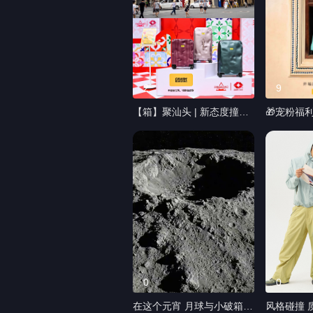
2
9
【箱】聚汕头 | 新态度撞上
🎁宠粉福
旧时光。Crash Baggage与
一只小破
@旅安红钻 携手汕头小公
迹。 一把
园，将快闪搬进百年骑楼！
心。 百年
我们一同在历史的街巷中，
角磨出的
感受现代旅行的脉搏。 震撼
上百年侨
的英歌舞演绎，舞者挥槌而
种奇妙的默
下，每一次顿挫都仿佛敲在
Crash B
小破箱的凹凸上。 历经碰
安红钻 在
撞，依然前行。现场激昂的
旧时光装
呐喊映射出我们对自由探索
个更大的世
永不妥协的渴望。
旅行箱，
0
0
#CrashBaggage #小破箱 #
家。 📍活动地址:著名侨乡
在这个元宵 月球与小破箱浪
风格碰撞 质感
旅安红钻 #海关锁 #天猫超
文化地标(