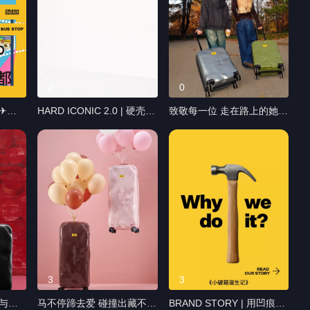
2
0
陆✈成
HARD ICONIC 2.0 | 硬壳双
致敬每一位 走在路上的她。
肩包焕新登场 轻了，不止于
#国际劳动妇女节 快乐！ 出
日漫游
轻。 更轻的重量，意味着更
发从来不是为了抵达终点 而
在茶碗
自由的步履。 升级防水泼面
是为了遵从内心的方向 带着
的软。
料及拉链，户外安心，轻松
独一份的棱角 不困于标签
箱上的
应对多变环境，隔绝雨滴和
不囿于寻常 自在如风 #小破
。 不
溅洒侵扰。 更周全的防护，
箱 与您一起步履生光 一路
代表着无后顾之忧的探索。
繁花#CrashBaggage
#CrashBaggage #小破箱 #
地址：四
硬壳包 #双肩包 #上新
方路万
3
3
破箱 #
马不停蹄去爱 碰撞出藏不住
BRAND STORY | 用凹痕让