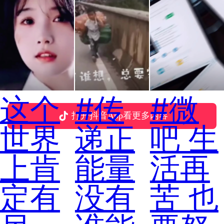
这个
#传
#微
打开抖音App看更多内容
世界
递正
吧 生
上肯
能量
活再
定有
没有
苦 也