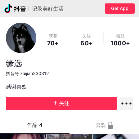
Get App
记录美好生活
获赞
关注
粉丝
70+
60+
1000+
缘选
抖音号
zaijian230312
感谢喜欢
关注
作品
4
喜欢