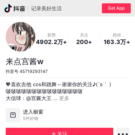
Get App
记录美好生活
获赞
关注
粉丝
4902.2万+
200+
163.3万+
来点宫酱w
抖音号
45719293147
💖喜欢吉他 cos和跳舞～谢谢你的关注♪(´ε｀ )

啵啵啵啵啵啵啵啵啵啵啵啵啵啵啵

大信球：@宫酱大王 ... 
更多
进入橱窗
5件好物
关注