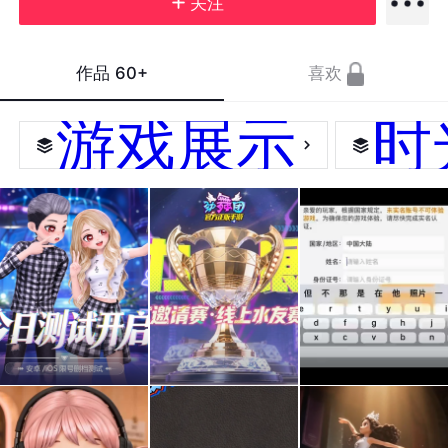
关注
作品
60+
喜欢
游戏展示
时
《劲
官方
关于