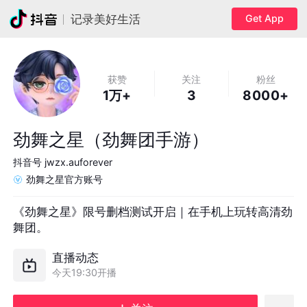
Get App
记录美好生活
获赞
关注
粉丝
1万+
3
8000+
劲舞之星（劲舞团手游）
抖音号
jwzx.auforever
劲舞之星官方账号
《劲舞之星》限号删档测试开启｜在手机上玩转高清劲
舞团。
直播动态
今天19:30开播