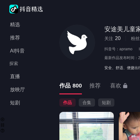
精选
安途美儿童
推荐
20
关注
粉丝
抖音号：
apramo
AI抖音
最新作品发布时间：
探索
安全、舒适、便捷出行
直播
作品
800
推荐
喜欢
放映厅
短剧
作品
合集
短剧