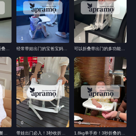
1
1
折叠宝
经常带娃出门的宝爸宝妈
可以折叠带出门的多功能便
们，遛娃神器来啦 #宝妈推
携宝宝餐椅 #宝妈推荐 #带
荐 #带娃神器 #安途美便携
娃神器 #安途美便携餐椅 #
椅
餐椅 #带娃玩水 #带娃出门
带娃玩水 #带娃出门
0
0
携餐椅
带娃出门必入！3秒收折走
1.8kg单手拎！3秒折叠的多