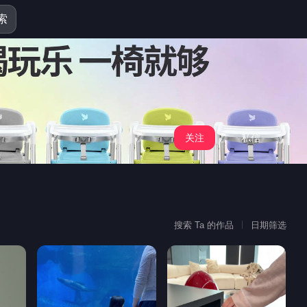
索
关注
私信
搜索 Ta 的作品
日期筛选