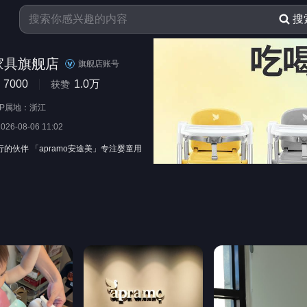
搜
家具旗舰店
旗舰店账号
7000
1.0万
获赞
IP属地：浙江
2026-08-06 11:02
的伙伴 「apramo安途美」专注婴童用