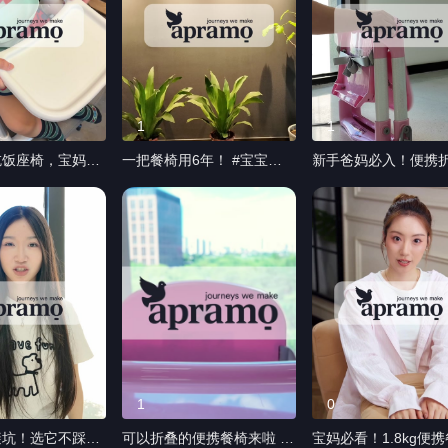
1
1
吃饭座椅，宝妈省
一把餐椅用6年！ #宝宝餐
新手爸妈必入！便携
椅 #宝妈推荐母婴好物 #带
宝餐椅餐椅推荐 #宝宝餐椅
娃好物 #安途美便携餐椅
#宝妈推荐母婴好物 #带娃
好物 #安途美便携餐
1
0
避坑！选它不踩雷
可以折叠的便携餐椅来啦 #
宝妈必看！1.8kg便