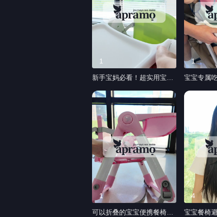
1
1
新手宝妈必看！超实用宝宝
宝宝专属
折叠餐椅，在家在外都能用
心神器
#安途美便携餐椅 #宝宝便
携式餐椅 #宝宝餐椅 #带娃
神器 #母婴好物
1
4
可以折叠的宝宝便携餐椅，
宝宝餐椅