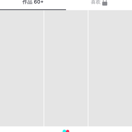
作品
60+
喜欢