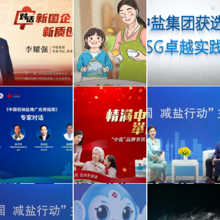
对话
三餐
中盐
新国
四季
集团
企|中
微视
获
盐集
频第
选“年
《中
中盐
马冠