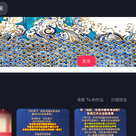
索
关注
私信
搜索 Ta 的作品
日期筛选