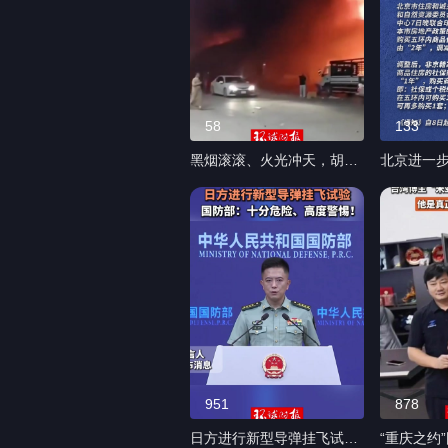
58
133
黑烟滚滚、火光冲天，胡塞
北京进一
武装袭击沙特现场画面曝光
政策：明
（编辑：阿联）
五环内商
税缴纳年限
年”（编辑
951
878
日方进行新型导弹挂飞试
“重庆之约