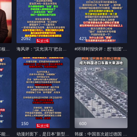
2092
423
术核武
海风评：“汉光演习”把台湾
#环球时报快评：想“组团”攻
城市变战场，最终代价由谁
击中国导弹试射？新西兰外
说 #
承担？（编辑：阿联）
长自取其辱 （编辑：小雯）
#媒体原创
150
600
不能沦
动漫封面下，是日本“新型军
韩媒：中国首次超过德国 成