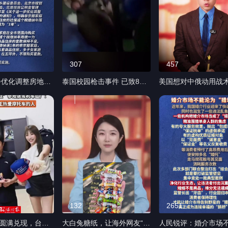
307
457
步优化调整房地产
泰国校园枪击事件 已致8死
美国想对中俄动用战
确非京籍家庭购买
30余伤 枪手为一名初中生
器？ （编辑：李红旗） #媒
品住房的社保或个
（编辑：小雯）
体精选计划 #精选主播
由“2年”调减为“1
媒体原创
：阿联）
132
2651
”圆满兑现，台湾
大白兔糖纸，让海外网友“上
人民锐评：婚介市场