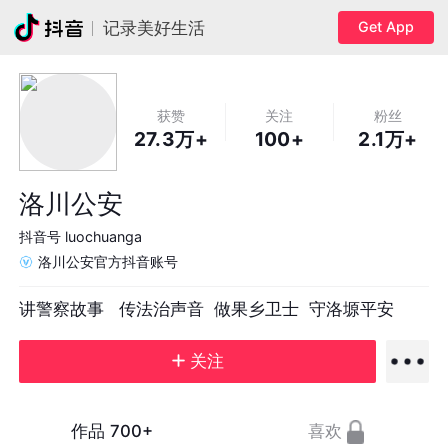
Get App
记录美好生活
获赞
关注
粉丝
27.3万+
100+
2.1万+
洛川公安
抖音号
luochuanga
洛川公安官方抖音账号
讲警察故事   传法治声音  做果乡卫士  守洛塬平安
关注
作品
700+
喜欢