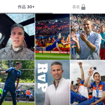
作品
30+
喜欢
新年
很荣
德比
快
幸能
取
乐，
在昨
胜！