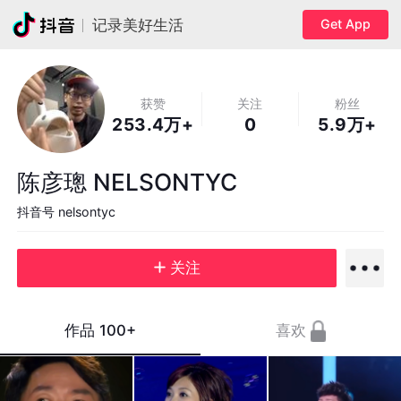
Get App
记录美好生活
获赞
关注
粉丝
253.4万+
0
5.9万+
陈彦璁 NELSONTYC
抖音号
nelsontyc
关注
作品
100+
喜欢