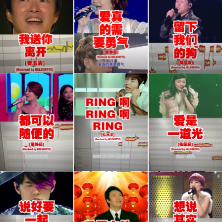
我送
剪辑
剪辑
你离
让梁
让胡
开
静茹
彦斌
原唱
演唱
剪辑
剪辑
剪辑
《爱
《留
让梁
让
让张