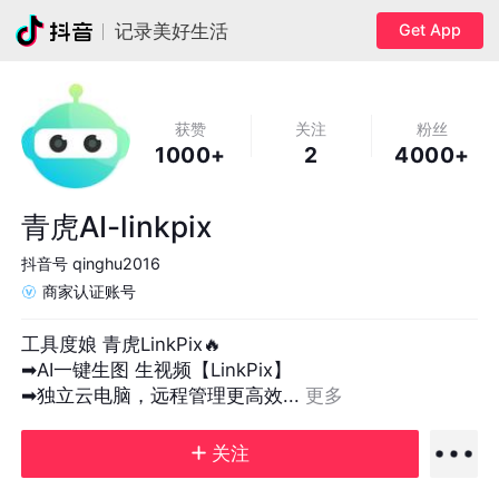
Get App
记录美好生活
获赞
关注
粉丝
1000+
2
4000+
青虎AI-linkpix
抖音号
qinghu2016
商家认证账号
工具度娘 青虎LinkPix🔥

➡AI一键生图 生视频【LinkPix】

➡独立云电脑，远程管理更高效... 
更多
关注