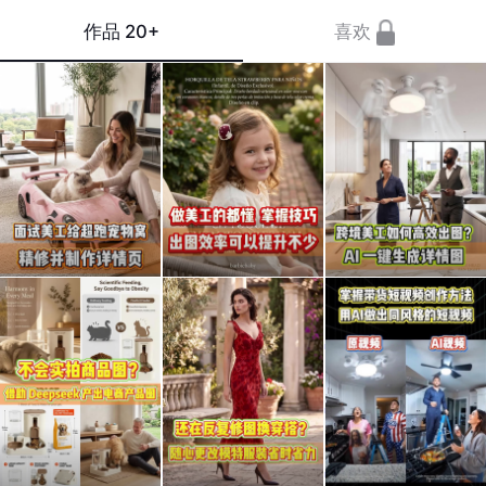
作品
20+
喜欢
面试
做美
跨境
美工
工的
电商
给超
都
美工