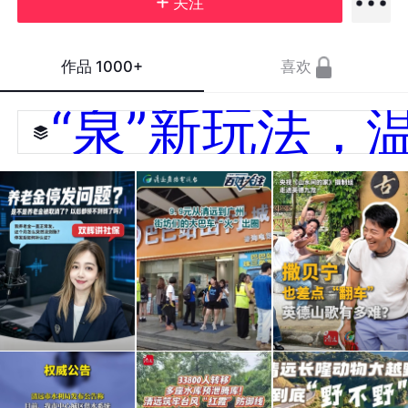
关注
作品
1000+
喜欢
“泉”新玩法，
漏做
9.9
英德