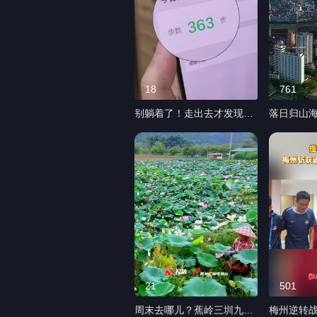
18
761
别躺着了！走出去才发现人
落日归山海
人都在“卷”健康 #全民健身#
州的傍晚
梅州#全民健身日
归人的浪漫
火#城市记
21
501
周末去哪儿？蕉岭三圳九岭
梅州逆转