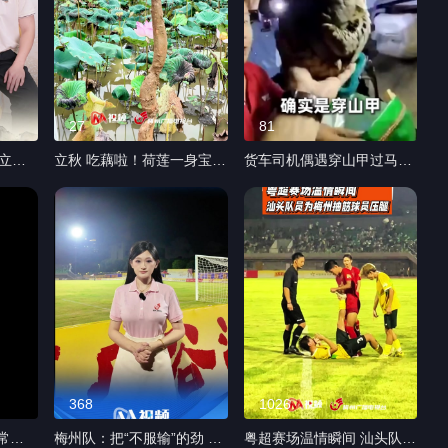
27
81
立
立秋 吃藕啦！荷莲一身宝，
货车司机偶遇穿山甲过马路
调整更
秋藕最养人。 秋藕生吃润
#梅州 #丰顺 #穿山甲 #野生
燥、熟吃养胃，吃一口鲜藕
动物保护 8月2日晚间，市
安稳舒爽过初秋。#梅州 #
民文先生驾驶货车途经丰顺
立秋 #健康梅州 #二十四节
砂田镇公路路段时，发现一
气健康生活
只中华穿山甲在行车路面活
动，临时安置后立即拨打报
警电话并移交砂田派出所处
置。
368
1026
超常规
梅州队：把“不服输”的劲 带
粤超赛场温情瞬间 汕头队员