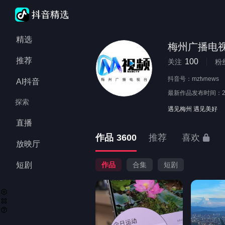
精选
梅州广播电
推荐
100
关注
粉
抖音号：
mztvnews
AI抖音
最新作品发布时间：
探索
遇见梅州 遇见美好
直播
作品
3600
推荐
喜欢
放映厅
短剧
作品
合集
短剧