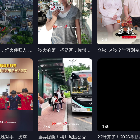
53
38
，灯火伴归人 梅
秋天的第一杯奶茶，你想送
立秋=入秋？千万别被
，藏着一城灯火与
给谁？ #秋天的第一杯奶茶
秋“骗”了！ 吃睡这样
。#梅州#人间烟
#立秋 #街采
合适！ #立秋 #健康梅州 #
忆#梅江
二十四节气健康生活
299
196
战胜对手，勇夺冠
重要提醒！梅州城区公交免
22球齐了！2026粤