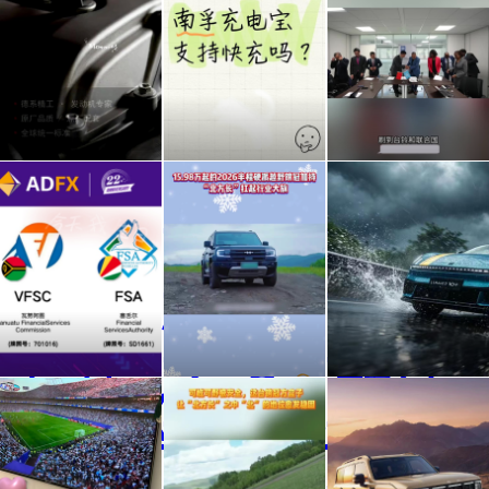
全球
赶时
台铃
5大
间最
和联
顶级
怕什
合国
火花
么？
签约
ADFX
15.98
在18
塞，
插上
了，
合规
万起
万这