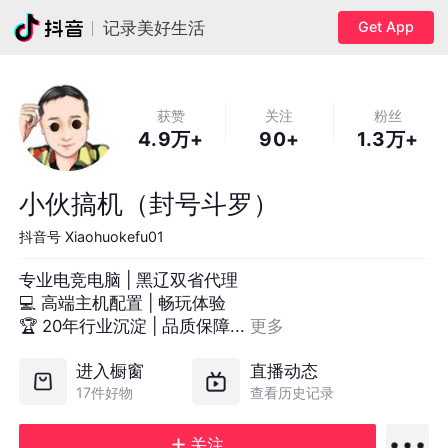
Get App
记录美好生活
获赞
关注
粉丝
4.9万+
90+
1.3万+
小伙搞机（封号斗罗）
抖音号
Xiaohuokefu01
专业电竞电脑 | 黑辽双省代理

💻 高端主机配置 | 畅玩体验

🏆 20年行业沉淀 | 品质保障... 
更多
进入橱窗
直播动态
17件好物
查看历史记录
关注