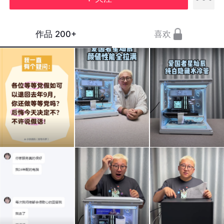
作品
200+
喜欢
我后
2万
好看
悔
预算
的机