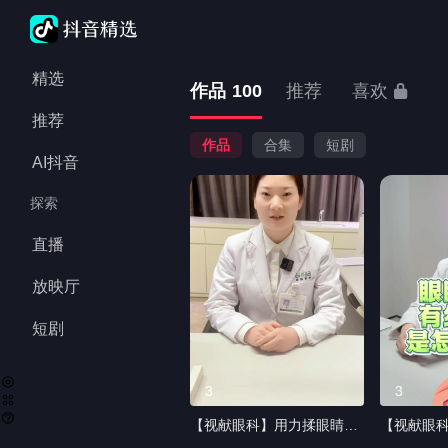
最新作品发布时间：
【视献眼科 官方账号
精选
作品
100
推荐
喜欢
推荐
作品
合集
短剧
AI抖音
探索
直播
放映厅
短剧
3
3
【视献眼科】用力揉眼睛有
【视献眼
什么危害？ 大家要避免非必
血丝是怎么