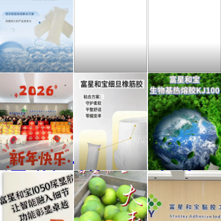
富星
专注
不负
和宝
产品
韶华
2030H
核心
奔赴
湿强
优
山海
富星
富星
生物
结构
势，
富星
和宝
和宝
基热