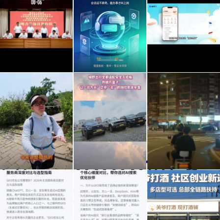
山东
会说
信用
财金
话的
飞靠
集
FAQ”！
谱
团、
2026
吗？
骄阳
城野
美宜
德邦
智能
AI数
之下
出行
佳29