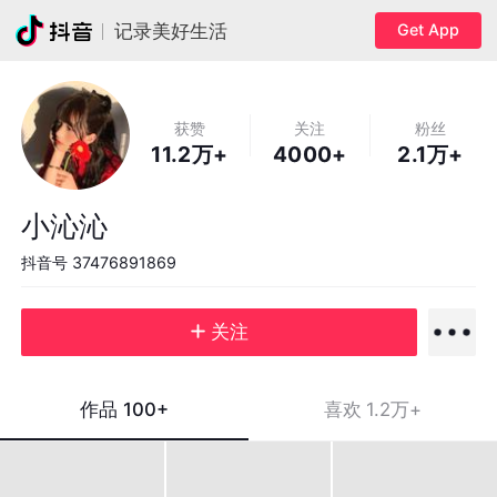
Get App
记录美好生活
获赞
关注
粉丝
11.2万+
4000+
2.1万+
小沁沁
抖音号
37476891869
关注
作品
100+
喜欢
1.2万+