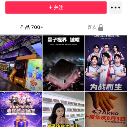
关注
作品
700+
喜欢
🔥
⚡欧
#Akk
Akko
希德
携手