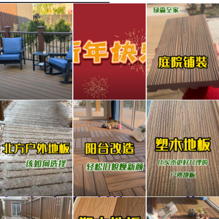
#塑
绿森
怎么
木#
至家
用塑
出口
祝大
木把
厂家
家新
一个
更适
看腻
比实