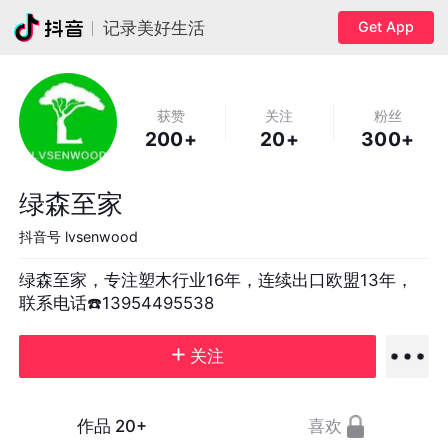
Get App
记录美好生活
获赞
关注
粉丝
200+
20+
300+
绿森至家
抖音号
lvsenwood
绿森至家，专注塑木行业16年，连续出口欧盟13年，
联系电话☎️13954495538
关注
作品
20+
喜欢