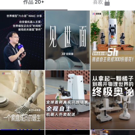
作品
20+
喜欢
世界
机器
发布
模型
人，
会倒
正在
也要
计时
交"时
「见
5h，