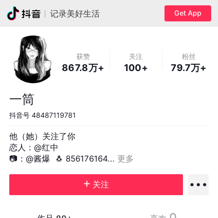
Get App
记录美好生活
获赞
关注
粉丝
867.8万+
100+
79.7万+
一筒
抖音号
48487119781
他（她）关注了你

恋人：@红中 

📷：@酱爆  🐧 856176164... 
更多
关注