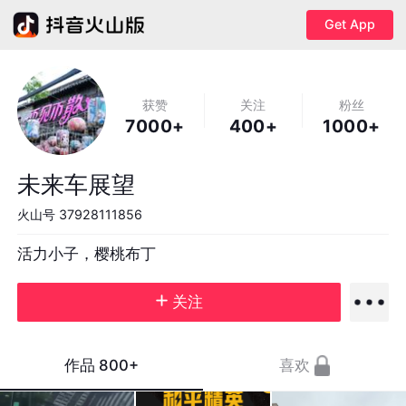
Get App
获赞
关注
粉丝
7000+
400+
1000+
未来车展望
火山号
37928111856
活力小子，樱桃布丁
关注
作品
800+
喜欢