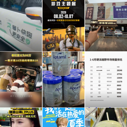
羡慕
活蹦
其他
乱跳
IP的
的鲜
线下
虾下
看配
宝宝
稳固