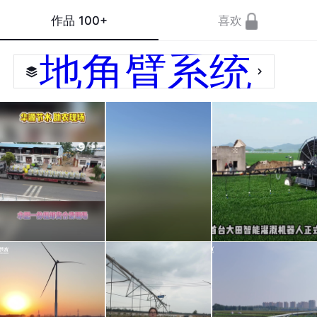
作品
100+
喜欢
地角臂系统
#节
#节
#节
水灌
水灌
水灌