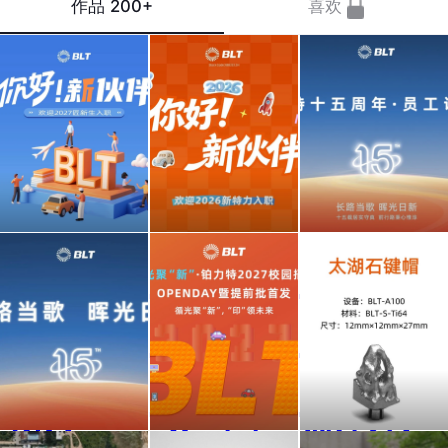
作品
200+
喜欢
你
2026
长路
好，
届新
当
新伙
特力
歌，
伴!
全员
辉光