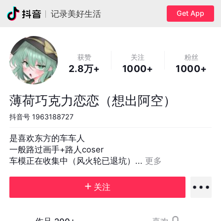
Get App
记录美好生活
获赞
关注
粉丝
2.8万+
1000+
1000+
薄荷巧克力恋恋（想出阿空）
抖音号
1963188727
是喜欢东方的车车人

一般路过画手+路人coser

车模正在收集中（风火轮已退坑）... 
更多
关注