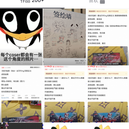
作品
200+
喜欢
依旧
生日
急出
蚊子
玩的
😭
视角
最开
😭，
#coser
心的
线下