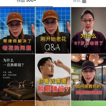
作品
500+
喜欢
帮律
老花
是不
师解
了，
是只
决了
是不
有我
老花
是一
那么