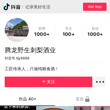
Get App
记录美好生活
获赞
关注
粉丝
1000+
100+
1000+
腾龙野生刺梨酒业
抖音号
tljy8888
工匠传承人，只做纯粮食酒！
关注
作品
40+
喜欢