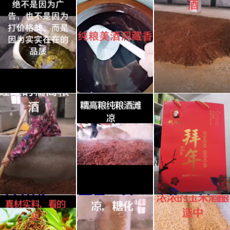
#恩
#纯
#传
施苞
天然
统工
谷酒
无添
艺酿
#野
加 #
酒 #
#传
#传
#送