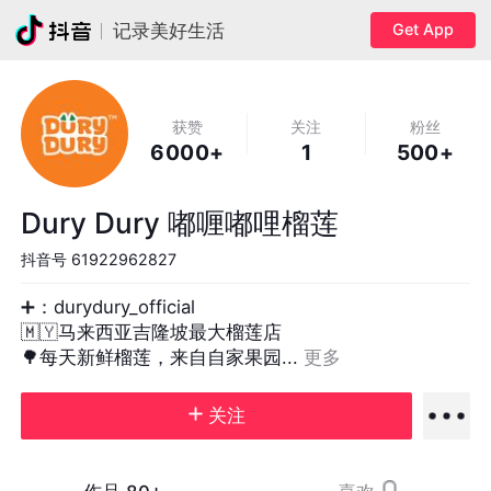
Get App
记录美好生活
获赞
关注
粉丝
6000+
1
500+
Dury Dury 嘟喱嘟哩榴莲
抖音号
61922962827
➕：durydury_official 

🇲🇾马来西亚吉隆坡最大榴莲店

🌳每天新鲜榴莲，来自自家果园... 
更多
关注