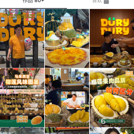
作品
80+
喜欢
当你
成年
最后
睡了
人最
的结
3个
舒服
局真
小时
的聚
的意