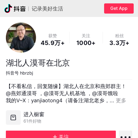
Get App
记录美好生活
获赞
关注
粉丝
45.9万+
1000+
3.3万+
湖北人漠哥在北京
抖音号
hbrzbj
【不看私信，回复随缘】湖北人在北京和燕郊群主！

@燕郊通漠哥 ，@漠哥无人机基地 ，@漠哥饿啦  

我的V~X：yanjiaotong4（请备注湖北老乡，... 
更多
进入橱窗
61件好物
关注