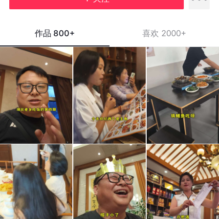
作品
800+
喜欢
2000+
请老
漠哥
这
乡吃
安
菜，