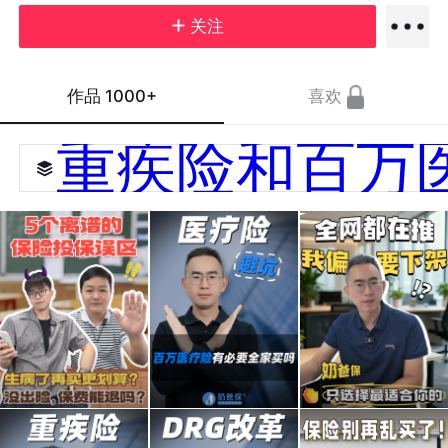
关注
作品
1000+
喜欢
重疾险和百万
保险
百万
一款