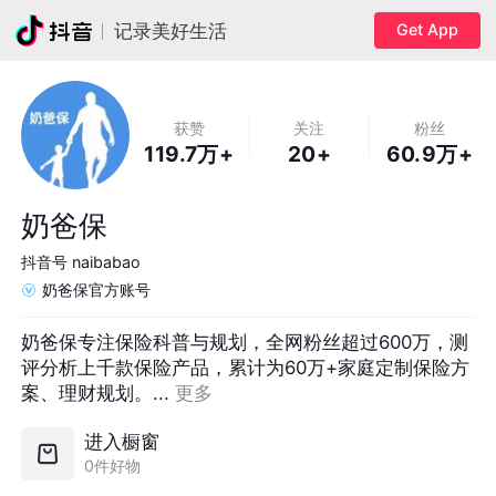
Get App
记录美好生活
获赞
关注
粉丝
119.7万+
20+
60.9万+
奶爸保
抖音号
naibabao
奶爸保官方账号
奶爸保专注保险科普与规划，全网粉丝超过600万，测
评分析上千款保险产品，累计为60万+家庭定制保险方
案、理财规划。... 
更多
进入橱窗
0件好物