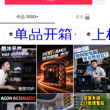
作品
1000+
喜欢
单品开箱
上
散热
#AMDxRO
内存