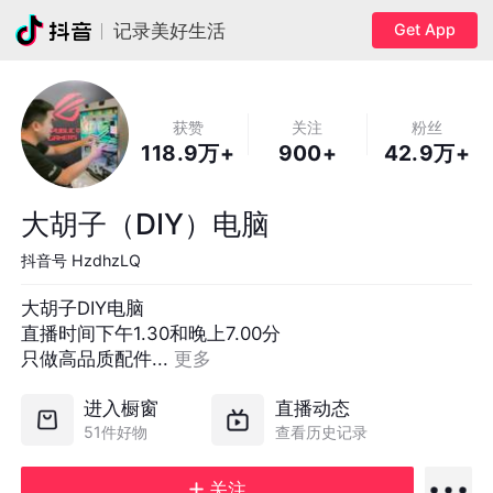
Get App
记录美好生活
获赞
关注
粉丝
118.9万+
900+
42.9万+
大胡子（DIY）电脑
抖音号
HzdhzLQ
大胡子DIY电脑

直播时间下午1.30和晚上7.00分

只做高品质配件... 
更多
进入橱窗
直播动态
51件好物
查看历史记录
关注