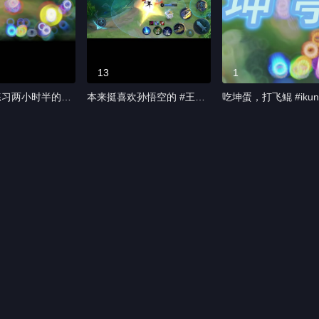
13
1
练习两小时半的一
本来挺喜欢孙悟空的 #王者
吃坤蛋，打飞鲲 #ikun
 #王者荣耀热门
荣耀 #王者荣耀热门
#ikun真爱粉 #小黑