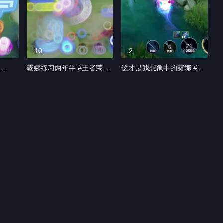
10
2
露娜练习两年半 #王者荣耀
这才是我想象中的露娜 #王
子苏珊
热门
者荣耀露娜飘