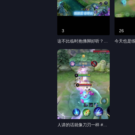
3
26
这不比临时抱佛脚好听？
今天也是
#ikun广场 #rapper #ikun真
天#古鲲语
爱粉 #王者荣耀热门
#ikun广场
6
人讲的话就像刀刃一样 #王
者荣耀热门 #王者荣耀热门