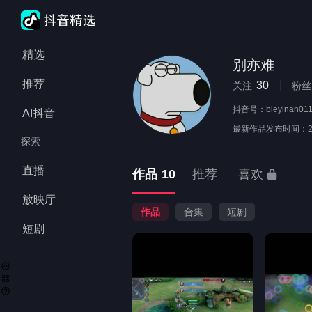
精选
别亦难
推荐
30
关注
粉丝
抖音号：
bieyinan01
AI抖音
最新作品发布时间：
探索
直播
作品
10
推荐
喜欢
放映厅
作品
合集
短剧
短剧