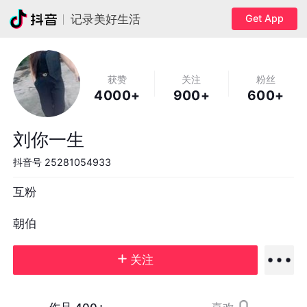
Get App
记录美好生活
获赞
关注
粉丝
4000+
900+
600+
刘你一生
抖音号
25281054933
互粉

朝伯
关注