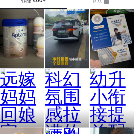
作品
400+
喜欢
远嫁
科幻
幼升
妈妈
氛围
小衔
回娘
感拉
接提
家。
满的
前配