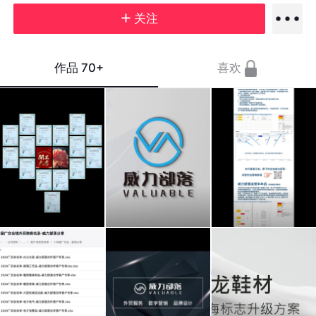
关注
作品
70+
喜欢
威力
#威
阿里
部
力部
国际