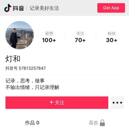
Get App
记录美好生活
获赞
关注
粉丝
100+
70+
30+
灯和
抖音号
57813257847
记录，思考，做事

不输出情绪，只记录理解
关注
作品
0
喜欢