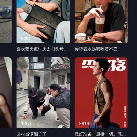
5091
8929
喜欢蓝天但讨厌太阳炙烤柏
你哼着永远我喝着不变
油沥青的味道
1.3万
8819
回村当该溜子了
做好准备，迎接一切。感谢