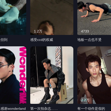
1.2万
4733
迟但到
感受ccd的权威
地板一点也不烫
2.1万
2.2万
谢wonderland
第一次拍杂志……
有一个动作是假的