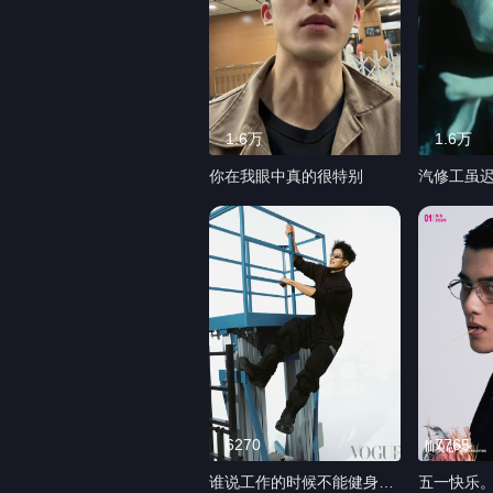
1.6万
1.6万
你在我眼中真的很特别
汽修工虽
6270
7765
谁说工作的时候不能健身。
五一快乐。感