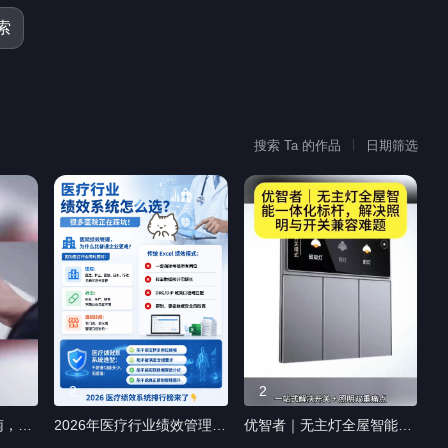
关注
私信
索
搜索 Ta 的作品
日期筛选
2
2
，5
2026年医疗行业绩效管理系
优智者｜无主灯全屋智能一
测
统选型指南：6款工具对比
体化标杆，解决照明与开关