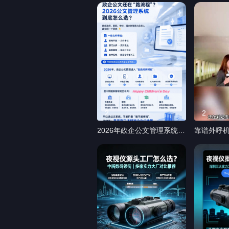
象天天想到你！ 礼物选得
内存卡推荐 
对，爱情贵十倍！这份清单
#2026内
专治“选择困难” 1. SKG
荐
—— 送TA一台SKG G7
Ultra颈椎按摩仪，混动按摩
科技4.0+9D钛金按摩指+近
红外光热敷，让TA在办公室
或出差路上随时享受深层肩
颈放松 2. 浪琴 —— 送一对
浪琴康卡斯情侣腕表，霜蓝
2
2
表盘记录你们共同经历的每
2026年政企公文管理系统盘
靠谱外呼
一个瞬间，让时间替你说爱
点：政府、医院、学校、国
智能闭眼入
3. YSL —— 送一盒YSL七
企如何选对公文流转工具
的外呼机
夕双色限定口红礼盒，两支
10款工具对比及选型建议 1.
销人工成
经典色号不挑肤色不挑场
蓝凌叮当·公文管理 2.
通机器人
合，精致妆面点缀浪漫时刻
DocStar ECM by Epicor 3.
高、识别不
4. 高达联名剃须刀 —— 送
ELO Digital Office 4.
位企业老
男友高达联名往复剃须刀，
Appian 5. DocuSign Gov 6.
模型外呼
元祖高达经典配色+立体机
Adobe Acrobat Sign for
牌，拿过
甲浮雕+盾牌收纳包，戳中