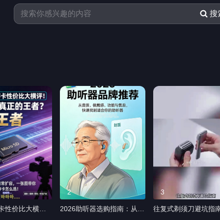
2026-08-06 22:23
搜
请联系我把它删掉
2
3
内存卡性价比大横
2026助听器选购指南：从音
往复式剃须刀避坑指南
真正的王者？ #
质、佩戴感、售后看品牌，
款热门剃须刀对比评