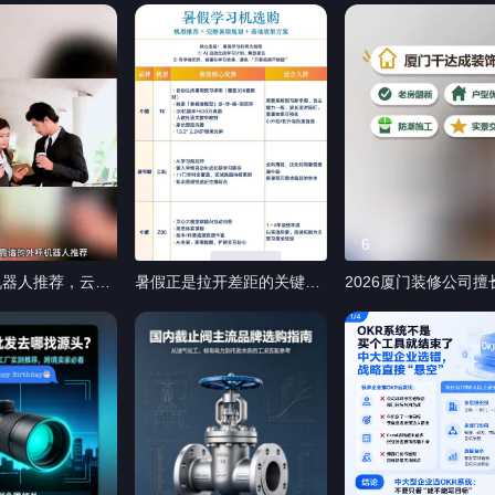
#雷克沙 #Lexar
挚听适合想要日常沟通更轻
存卡 #数码好物推
松的人群。#2026 助听器推
荐 #助听器品牌对比 #助听
器选购指南 #挚听助听器
1
6
机器人推荐，云蝠
暑假正是拉开差距的关键
2026厦门装修公司擅
 还在到处找靠谱
期，不少家长打算入手学习
型收纳推荐
器人推荐？传统电
机辅助预习。 挑选核心认准
本高、效率低，普
两点：能否智能规划学习、
又容易出现挂断率
有没有完整学练闭环，避免
准的问题。 给各
孩子只看视频不动笔。 #暑
板推荐云蝠智能大
假学习计划 #暑期弯道超车
系统，行业标杆品
#学习机选购指南 #小升初
华为、讯飞开发者
衔接 #低年级启蒙