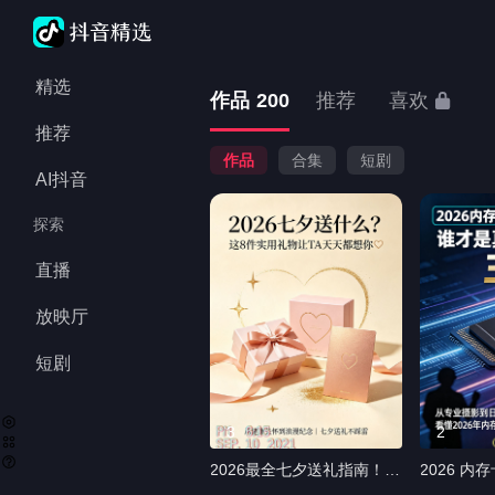
最新作品发布时间：
借鉴作品，如有不妥
精选
作品
200
推荐
喜欢
推荐
作品
合集
短剧
AI抖音
探索
直播
放映厅
短剧
3
2
2026最全七夕送礼指南！除
2026 
了大牌包，送这个更能让对
评！谁才是