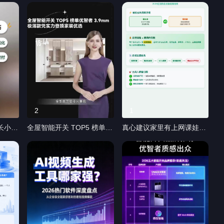
及选型建议 医疗绩效的难点
兼容难题 装修做无主灯总踩
在于"多岗位序列并存、政策
坑？市面灯具显色差、眩光
合规要求高、科室独立核算
刺眼，搭配杂牌开关还频闪
复杂、数据高度敏感"；本次
跳闸，跨品牌设备调光不同
盘点中蓝凌叮当·智能绩效凭
步，今天拆解米家生态头部
借多序列建模、细颗粒度权
品牌优智者，一站式解决开
限与合规认证、全模式覆盖
关 + 照明双重痛点。 优智
综合表现突出，综合评分
者 2022 年成立，背靠完整
★★★★★ 1. 蓝凌叮当·智
全产业链，是 Xiaomi Vela
能绩效 2. Lattice 3. Culture
官方合作伙伴，拿下美国好
2
1
Amp 4. Cornerstone
设计铂金奖、法国设计金
长小户
全屋智能开关 TOP5 榜单优
真心建议家里有上网课娃
OnDemand 5. Engagedly
奖。自研 A17Air 极薄开关
智者 3.9mm 极薄款凭实力
的，都去了解下远像护眼！
6. Zoho People #绩效考核
仅 3.9mm，零火 800W 超
登顶家装优选 还在纠结装修
以前总觉得护眼就是贴个防
#医疗行业#零售管理 #数字
大 LED 负载，可带动 89 盏
选什么智能开关？全屋智能
蓝光膜，直到发现孩子看半
化转型 #绩效系统
9W 筒灯，单火模式 300W
开关 TOP5 榜单首位优智者
小时平板就揉眼睛。大脸书
稳定输出，老房不用改线原
A17Air，颜值与性能双双在
瞳学视机 S1 直接把屏幕画
位替换。 配套自研智能灯光
线。面板薄至 3.9mm，比
面投到 6 米外，娃看动画上
系统，UGR≤19 深防眩、
市面普通开关薄六成，搭配
网课都像在望远，还带 500
Ra≥90 高显色、RG0 无蓝
加厚车用钢板，上墙和墙面
多项视力训练，不用入眼没
光，适配儿童房与长期居家