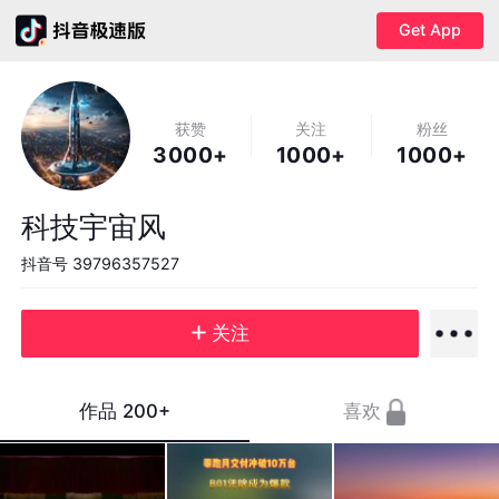
Get App
获赞
关注
粉丝
3000+
1000+
1000+
科技宇宙风
抖音号
39796357527
关注
作品
200+
喜欢