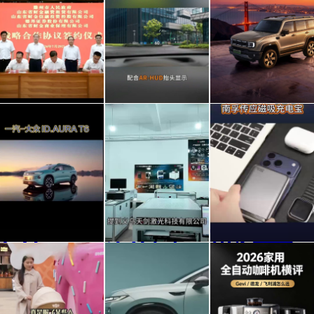
山东
零跑
北方
财金
B01
长重
集
把便
塑越
团、
利感
野市
车外
国内
出门
德邦
拆进
场，
扬声
3D激
不想