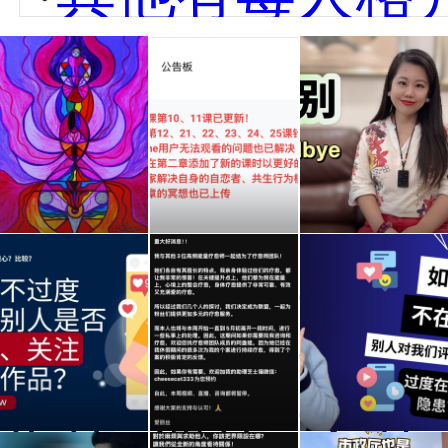
通过
本人
为了
图片
网站
与自
唤起
疗愈
己内
你的
课的
心对