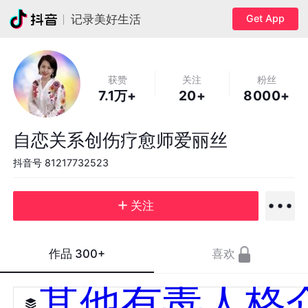
Get App
记录美好生活
获赞
关注
粉丝
7.1万+
20+
8000+
自恋关系创伤疗愈师爱丽丝
抖音号
81217732523
关注
作品
300+
喜欢
其他有毒人格